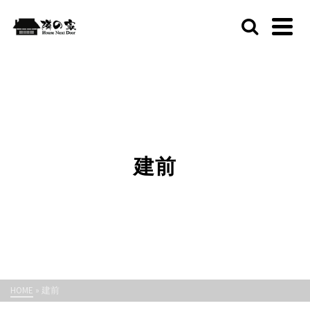
建前
HOME
»
建前